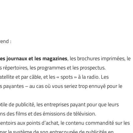
end :
es journaux et les magazines
, les brochures imprimées, le
s répertoires, les programmes et les prospectus.
atellite et par câble, et les « spots » à la radio. Les
s payantes – au cas où vous seriez trop ennuyé pour le
ile de publicité, les entreprises payant pour que leurs
s des films et des émissions de télévision.
ésentoirs aux points d’achat, le contenu commandité sur les
e par le système de son entrecoupée de publicités en