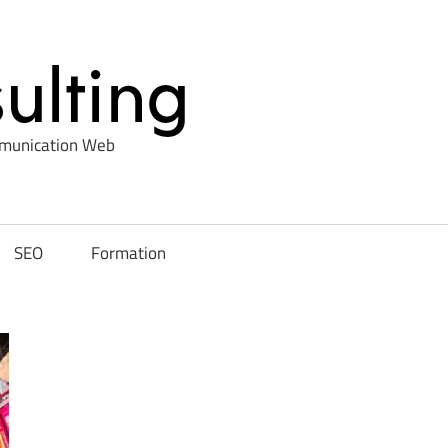
Profxconsul
mmunication Web
SEO
Formation