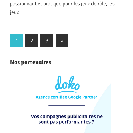
passionnant et pratique pour les jeux de rôle, les
jeux
Navigation
Next
1
2
3
»
Posts
des
articles
Nos partenaires