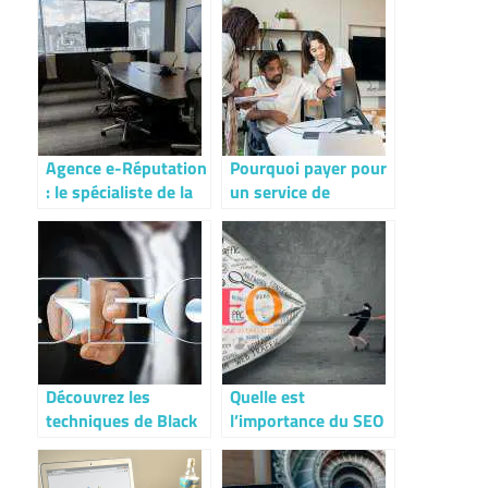
Agence e-Réputation
Pourquoi payer pour
: le spécialiste de la
un service de
gestion de votre e-
référencement
réputation
Découvrez les
Quelle est
techniques de Black
l’importance du SEO
Hat SEO pour
pour le
améliorer vos
développement