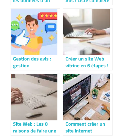
les données d’un
Ads : Liste complète
smartphone
des différentes
professionnel cassé ?
formats
Gestion des avis :
Créer un site Web
gestion
vitrine en 6 étapes !
traditionnelle ou en
ligne pour votre e-
réputation ?
Site Web : Les 8
Comment créer un
raisons de faire une
site internet
refonte de votre site
professionnel ?